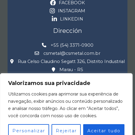
FACEBOOK
INSTAGRAM
LINKEDIN
Dirección
+55 (54) 3371-0900
csmetal@csmetal.com.br
Rua Celso Claudino Segatt 326, Distrito Industrial
Marau - RS
Valorizamos sua privacidade
Utilizamos cookies para aprimorar sua experiência de
navegação, exibir anúncios ou conteúdo personalizado
e analisar nosso tráfego. Ao clicar em “Aceitar todos”,
você concorda com nosso uso de cookies.
© 2026 CS Metal
Desenvolvido por
L9WEB
Personalizar
Rejeitar
Aceitar tudo